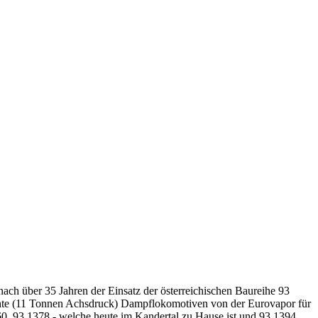
ch über 35 Jahren der Einsatz der österreichischen Baureihe 93
ichte (11 Tonnen Achsdruck) Dampflokomotiven von der Eurovapor für
60, 93 1378 - welche heute im Kandertal zu Hause ist und 93 1394,