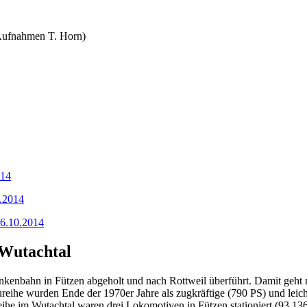
Aufnahmen T. Horn)
014
0.2014
 6.10.2014
 Wutachtal
enbahn in Fützen abgeholt und nach Rottweil überführt. Damit geht na
reihe wurden Ende der 1970er Jahre als zugkräftige (790 PS) und le
eihe im Wutachtal waren drei Lokomotiven in Fützen stationiert (93 13