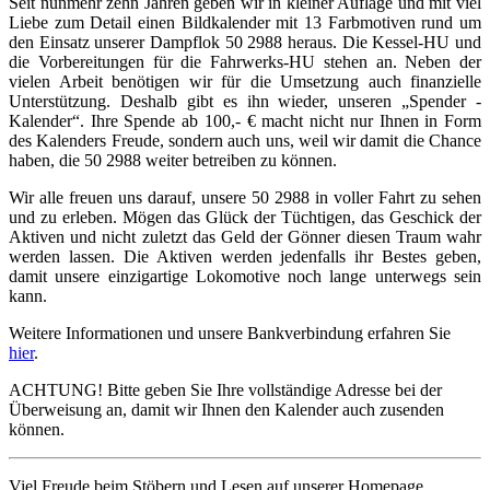
Seit nunmehr zehn Jahren geben wir in kleiner Auflage und mit viel
Liebe zum Detail einen Bildkalender mit 13 Farbmotiven rund um
den Einsatz unserer Dampflok 50 2988 heraus. Die Kessel-HU und
die Vorbereitungen für die Fahrwerks-HU stehen an. Neben der
vielen Arbeit benötigen wir für die Umsetzung auch finanzielle
Unterstützung. Deshalb gibt es ihn wieder, unseren „Spender -
Kalender“. Ihre Spende ab 100,- € macht nicht nur Ihnen in Form
des Kalenders Freude, sondern auch uns, weil wir damit die Chance
haben, die 50 2988 weiter betreiben zu können.
Wir alle freuen uns darauf, unsere 50 2988 in voller Fahrt zu sehen
und zu erleben. Mögen das Glück der Tüchtigen, das Geschick der
Aktiven und nicht zuletzt das Geld der Gönner diesen Traum wahr
werden lassen. Die Aktiven werden jedenfalls ihr Bestes geben,
damit unsere einzigartige Lokomotive noch lange unterwegs sein
kann.
Weitere Informationen und unsere Bankverbindung erfahren Sie
hier
.
ACHTUNG! Bitte geben Sie Ihre vollständige Adresse bei der
Überweisung an, damit wir Ihnen den Kalender auch zusenden
können.
Viel Freude beim Stöbern und Lesen auf unserer Homepage